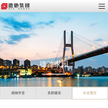
德驰家园
德驰学堂
党群建设
社会责任