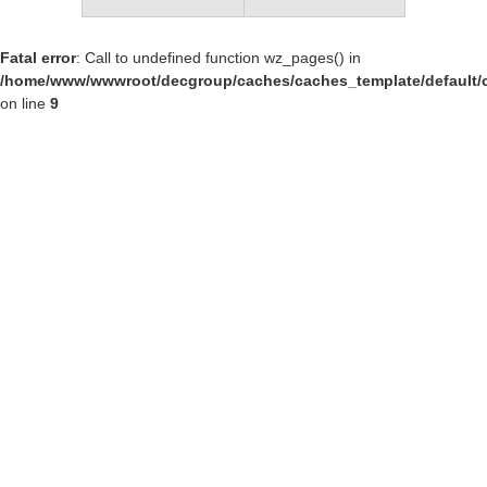
Fatal error
: Call to undefined function wz_pages() in
/home/www/wwwroot/decgroup/caches/caches_template/default/c
on line
9