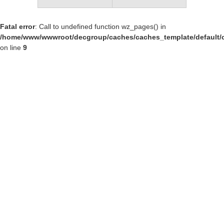
Fatal error
: Call to undefined function wz_pages() in
/home/www/wwwroot/decgroup/caches/caches_template/default/c
on line
9